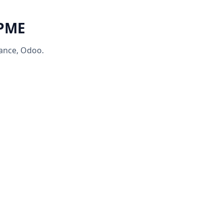
 PME
rance, Odoo.