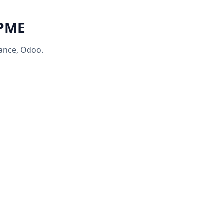
 PME
rance, Odoo.