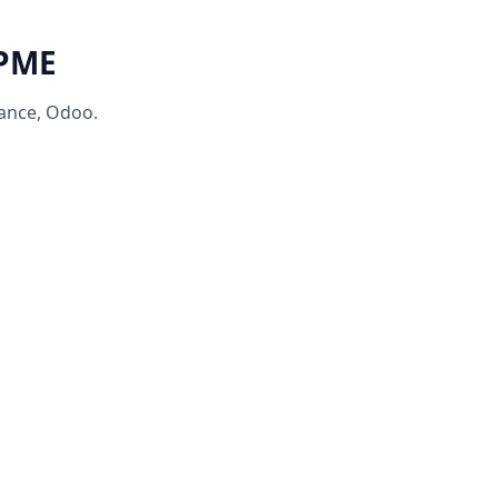
 PME
rance, Odoo.