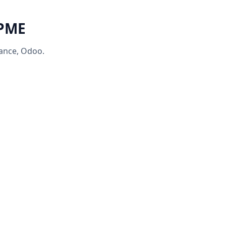
 PME
rance, Odoo.