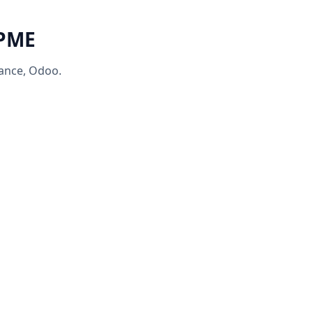
 PME
rance, Odoo.