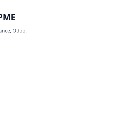
 PME
rance, Odoo.