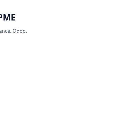
 PME
rance, Odoo.