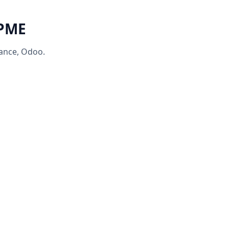
 PME
rance, Odoo.