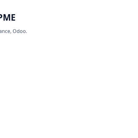
 PME
rance, Odoo.