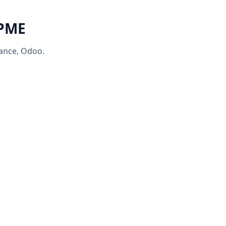
 PME
rance, Odoo.