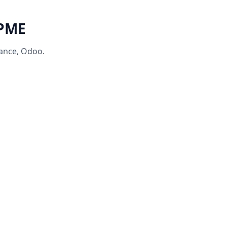
 PME
rance, Odoo.