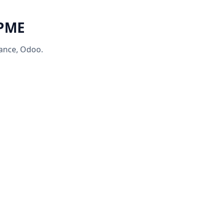
 PME
rance, Odoo.