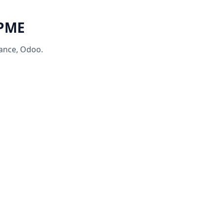
 PME
rance, Odoo.