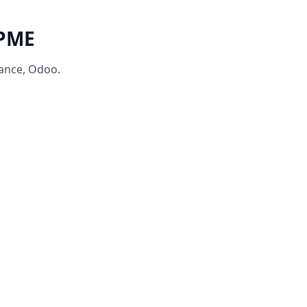
 PME
rance, Odoo.