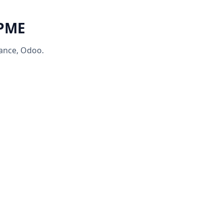
 PME
rance, Odoo.