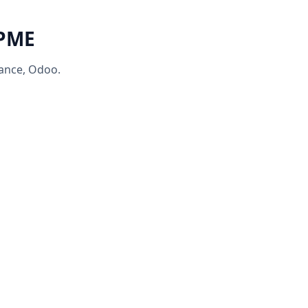
 PME
rance, Odoo.