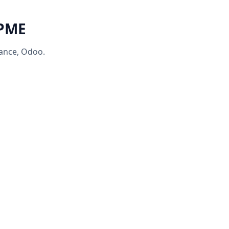
 PME
rance, Odoo.